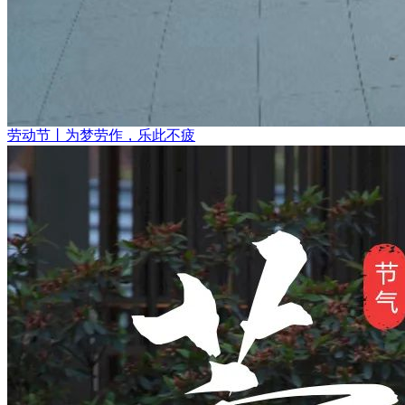
劳动节丨为梦劳作，乐此不疲