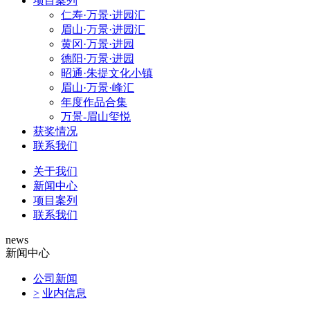
项目案列
仁寿·万景·进园汇
眉山·万景·进园汇
黄冈·万景·进园
德阳·万景·进园
昭通·朱提文化小镇
眉山·万景·峰汇
年度作品合集
万景-眉山玺悦
获奖情况
联系我们
关于我们
新闻中心
项目案列
联系我们
news
新闻中心
公司新闻
>
业内信息