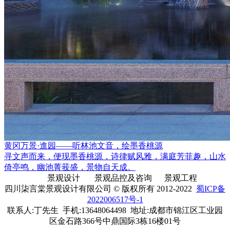
黄冈万景·進园——听林池文音，绘墨香桃源
寻文声而来，便现墨香桃源，诗律赋风雅，满庭芳菲趣，山水
倚亭鸣，幽池菁莪盛，景物自天成。
景观设计
景观品控及咨询
景观工程
四川柒言棠景观设计有限公司
© 版权所有 2012-2022
蜀ICP备
2022006517号-1
联系人:丁先生 手机:13648064498 地址:成都市锦江区工业园
区金石路366号中鼎国际3栋16楼01号