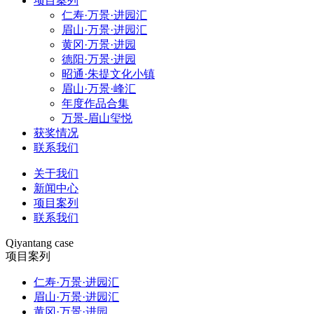
项目案列
仁寿·万景·进园汇
眉山·万景·进园汇
黄冈·万景·进园
德阳·万景·进园
昭通·朱提文化小镇
眉山·万景·峰汇
年度作品合集
万景-眉山玺悦
获奖情况
联系我们
关于我们
新闻中心
项目案列
联系我们
Qiyantang case
项目案列
仁寿·万景·进园汇
眉山·万景·进园汇
黄冈·万景·进园