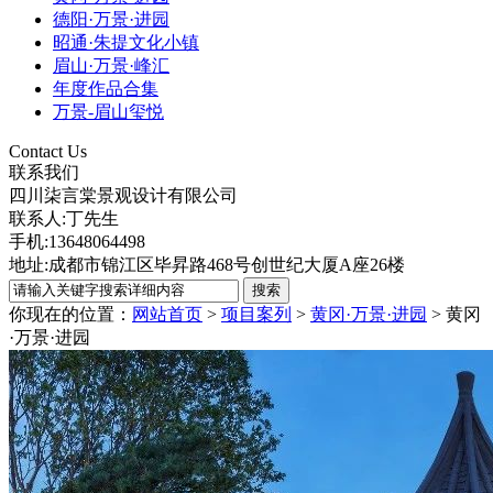
德阳·万景·进园
昭通·朱提文化小镇
眉山·万景·峰汇
年度作品合集
万景-眉山玺悦
Contact Us
联系我们
四川柒言棠景观设计有限公司
联系人:丁先生
手机:13648064498
地址:成都市锦江区毕昇路468号创世纪大厦A座26楼
你现在的位置：
网站首页
>
项目案列
>
黄冈·万景·进园
>
黄冈
·万景·进园